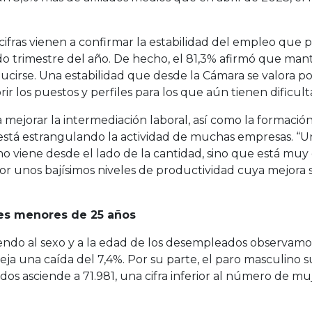
s cifras vienen a confirmar la estabilidad del empleo qu
do trimestre del año. De hecho, el 81,3% afirmó que mant
rse. Una estabilidad que desde la Cámara se valora posi
ir los puestos y perfiles para los que aún tienen dificul
 a mejorar la intermediación laboral, así como la formaci
e está estrangulando la actividad de muchas empresas. “
no viene desde el lado de la cantidad, sino que está mu
r unos bajísimos niveles de productividad cuya mejora s
nes menores de 25 años
diendo al sexo y a la edad de los desempleados observam
leja una caída del 7,4%. Por su parte, el paro masculino 
 asciende a 71.981, una cifra inferior al número de muj