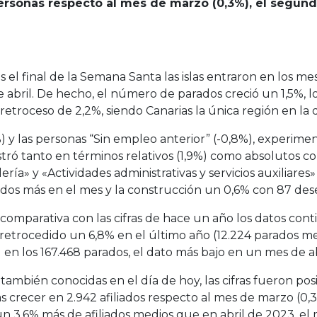
personas respecto al mes de marzo (0,3%), el segund
s el final de la Semana Santa las islas entraron en los 
 de abril. De hecho, el número de parados creció un 1,5
retroceso de 2,2%, siendo Canarias la única región en la
,1%) y las personas “Sin empleo anterior” (-0,8%), expe
tró tanto en términos relativos (1,9%) como absolutos co
ía» y «Actividades administrativas y servicios auxiliares
arados más en el mes y la construcción un 0,6% con 87 d
u comparativa con las cifras de hace un año los datos co
a retrocedido un 6,8% en el último año (12.224 parados 
al en los 167.468 parados, el dato más bajo en un mes de a
l, también conocidas en el día de hoy, las cifras fueron p
ras crecer en 2.942 afiliados respecto al mes de marzo (0,
n 3,6% más de afiliados medios que en abril de 2023, el