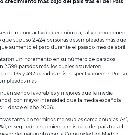
o crecimiento más bajo del país tras el del País
meses de menor actividad económica, tal y como ponen
%, lo que supuso 2.424 personas desempleadas más que
 que aumentó el paro durante el pasado mes de abril.
rimentaron un incremento en su número de parados
n 2.398 parados más, los cuales estuvieron
» con 1.135 y 492 parados más, respectivamente. Por su
esempleados más.
ntinúan siendo favorables y mejores que la media
menos), con mayor intensidad que la media española
bril desde el año 2008.
ositivas tanto en términos mensuales como anuales. Así,
3%), el segundo crecimiento más bajo del país tras el
 mayor del país junto con la Comunidad de Madrid,