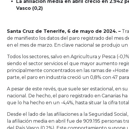
La afiliación media en abril creció en 2.942 
Vasco (0,2)
Santa Cruz de Tenerife, 6 de mayo de 2024. –
Tra
de manifiesto los datos del paro registrado del mes
en el mes de marzo. En clave nacional se produjo un 
Todos los sectores, salvo en Agricultura y Pesca (-0
siendo el sector servicios el que mayor aumento regis
principalmente concentrados en las ramas de «Hosteler
parte, el paro en industria creció un 0,8% con 47 p
A pesar de este revés, que suele ser estacional, en s
nacional. De hecho, el paro registrado en Canarias h
que lo ha hecho en un -4,4%, hasta situar la cifra tot
Desde el lado de las afiliaciones a la Seguridad Socia
la afiliación media en abril fue de 909.195 personas t
del País Vasco (0,2%). Este comportamiento supone u