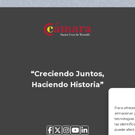
“Creciendo Juntos,
Haciendo Historia”
Para ofrece
almacenar y/
tecnologías
las identifi
puede afect