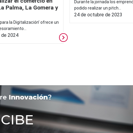
alizar el comercio en
Durante la jornada los empren
 La Palma, La Gomera y
podido realizar un pitch...
24 de octubre de 2023
para la Digitalización’ ofrece un
esoramiento...
e de 2024
bre
Innovación
?
ECIBE