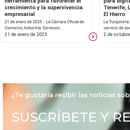
herramienta para favorecer el
para digit
crecimiento y la supervivencia
Tenerife,
empresarial
El Hierro
21 de enero de 2025.- La Cámara Oficial de
La ‘Furgoneta 
Comercio, Industria, Servicios...
servicio de as
21 de enero de 2025
2 de octubr
¿Te gustaría recibir las noticias so
SUSCRÍBETE Y R