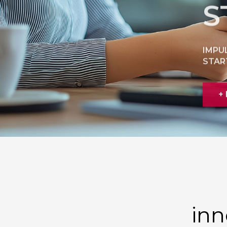
IMPU
STAR
+
inn