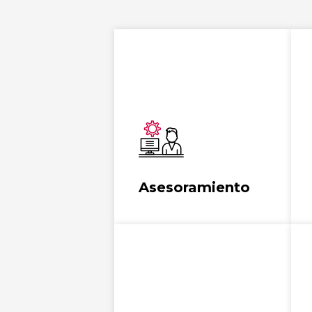
Asesoramiento en
innovación y
competitividad a
empresas
Ver más
Asesoramiento
Ayudas para el diseño de
una hoja de ruta para su