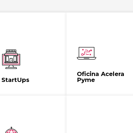
Asesoramiento gratuito y
Impulsa StartUps,
personalizado a pymes y
asesoramiento y
autónomos,
formación especializada
transformación digital.
Ver más
Ver más
Oficina Acelera
StartUps
Pyme
Llevar el mundo digital a
Mejorar la competitividad
la puerta de los
de la pyme española
comercios de las islas de
mediante el impulso de