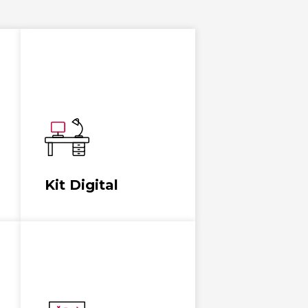
Digitalizar a las
pequeñas empresas,
microempresas y
autónomos.
Ver más
Kit Digital
Capacitar en
herramientas
tecnológicas, estrategias