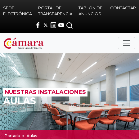
Skip to main content
SEDE
PORTAL DE
TABLÓN DE
CONTACTAR
ELECTRÓNICA
TRANSPARENCIA
ANUNCIOS
NUESTRAS INSTALACIONES
AULAS
Portada
»
Aulas