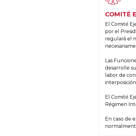
COMITÉ 
El Comité Ej
por el Presi
regulará el 
necesariamen
Las Funciones
desarrolle s
labor de cont
interposición
El Comité Ej
Régimen Inte
En caso de e
normalmente,