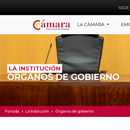
Skip to main content
SEDE
LA CÁMARA
EM
LA INSTITUCIÓN
ÓRGANOS DE GOBIERNO
Portada
»
La Institución
»
Órganos de gobierno