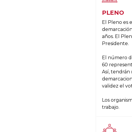
PLENO
El Pleno es 
demarcación 
años. El Ple
Presidente.
El número d
60 representa
Así, tendrán 
demarcacione
validez el v
Los organismo
trabajo.