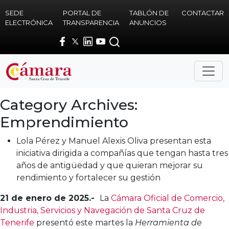
Skip to main content
SEDE
PORTAL DE
TABLÓN DE
CONTACTAR
ELECTRÓNICA
TRANSPARENCIA
ANUNCIOS
Category Archives:
Emprendimiento
Lola Pérez y Manuel Alexis Oliva presentan esta
iniciativa dirigida a compañías que tengan hasta tres
años de antigüedad y que quieran mejorar su
rendimiento y fortalecer su gestión
21 de enero de 2025.-
La
Cámara Oficial de Comercio,
Industria, Servicios y Navegación de Santa Cruz de
Tenerife
presentó este martes la
Herramienta de