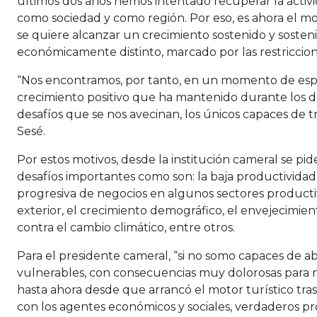
últimos dos años hemos intentado recuperar la activi
como sociedad y como región. Por eso, es ahora el mo
se quiere alcanzar un crecimiento sostenido y soste
económicamente distinto, marcado por las restriccione
“Nos encontramos, por tanto, en un momento de especi
crecimiento positivo que ha mantenido durante los d
desafíos que se nos avecinan, los únicos capaces de
Sesé.
Por estos motivos, desde la institución cameral se pi
desafíos importantes como son: la baja productividad 
progresiva de negocios en algunos sectores productivos
exterior, el crecimiento demográfico, el envejecimient
contra el cambio climático, entre otros.
Para el presidente cameral, “si no somo capaces de 
vulnerables, con consecuencias muy dolorosas para n
hasta ahora desde que arrancó el motor turístico tra
con los agentes económicos y sociales, verdaderos pr