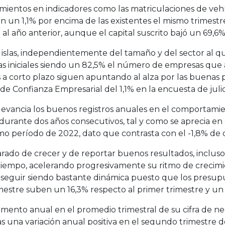
ientos en indicadores como las matriculaciones de vehícu
an un 1,1% por encima de las existentes el mismo trimestr
l año anterior, aunque el capital suscrito bajó un 69,6%
 islas, independientemente del tamaño y del sector al q
as iniciales siendo un 82,5% el número de empresas que
 a corto plazo siguen apuntando al alza por las buenas pe
de Confianza Empresarial del 1,1% en la encuesta de julio
levancia los buenos registros anuales en el comportami
urante dos años consecutivos, tal y como se aprecia en e
smo período de 2022, dato que contrasta con el -1,8% de 
ado de crecer y de reportar buenos resultados, incluso 
iempo, acelerando progresivamente su ritmo de crecimi
eguir siendo bastante dinámica puesto que los presupues
mestre suben un 16,3% respecto al primer trimestre y un 
mento anual en el promedio trimestral de su cifra de neg
 una variación anual positiva en el segundo trimestre de