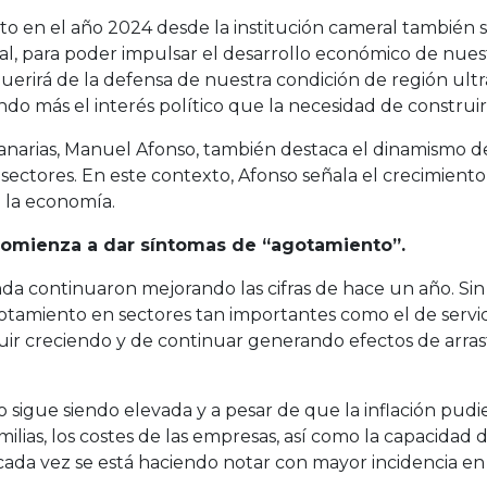
to en el año 2024 desde la institución cameral también 
scal, para poder impulsar el desarrollo económico de nue
erirá de la defensa de nuestra condición de región ult
o más el interés político que la necesidad de construir
Canarias, Manuel Afonso, también destaca el dinamismo de 
sectores. En este contexto, Afonso señala el crecimiento 
a la economía.
omienza a dar síntomas de “agotamiento”.
da continuaron mejorando las cifras de hace un año. Sin
otamiento en sectores tan importantes como el de servi
guir creciendo y de continuar generando efectos de arra
 sigue siendo elevada y a pesar de que la inflación pud
ilias, los costes de las empresas, así como la capacidad 
cada vez se está haciendo notar con mayor incidencia en e