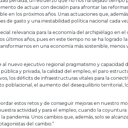
dad perdida, un esfuerzo que no nos ha dejado tiempo pa
mento de actuar con decisión para afrontar las reformas
nible en los próximos años. Unas actuaciones que, ademá
s de gasto y una inestabilidad política nacional cada ve
al relevancia para la economía del archipiélago en el qu
os últimos años, pues en este tiempo no se ha logrado l
 transformarnos en una economía más sostenible, menos 
de al nuevo ejecutivo regional pragmatismo y capacidad d
pública y privada, la calidad del empleo, el paro estruct
, los déficits de infraestructuras vitales para la conecti
o poblacional, el aumento del desequilibrio territorial, l
abordar estos retos y de conseguir mejoras en nuestro m
uestra actividad y para el empleo, cuando la coyuntura
s la pandemia. Unos cambios que, además, solo se alcanz
otagonistas del cambio.”