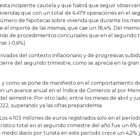
sta incipiente cautela y que habrá que seguir observand
viendas que con un total de 6.479 operaciones en el se
 número de hipotecas sobre vivienda que durante los me
 que el importe de las mismas, que cae un 18,4%. Del m
 más de procedimientos concursales que en el segundo t
ar (-0,6%).
vados del contexto inflacionario y de progresivas subidas
 cierre del segundo trimestre, como se aprecia en la gra
al y como se pone de manifiesto en el comportamiento de
n un avance anual en el Índice de Comercio al por Meno
o del semestre. Por otro lado, entre los meses de abril y
022, superando ya las cifras prepandemia.
s 4.103 millones de euros registrados solo en el período d
urístico total en el segundo trimestre del año fue un 6%
medio diario por turista en este período crece un 4,2% y 