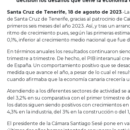
decisión los desafíos que tiene la economía 
Santa Cruz de Tenerife, 18 de agosto de 2023
.-L
de Santa Cruz de Tenerife, gracias al patrocinio de
primeros seis meses del año 2023. Así, y tras un arra
ritmo de crecimiento pues, según las primeras estimaci
0,1%, inferior al crecimiento medio nacional que fue d
En términos anuales los resultados continuaron sien
trimestre a trimestre. De hecho, el PIB interanual cre
de España. Un comportamiento positivo que se desace
medida que avance el año, a pesar de lo cual el resul
cuando afirmaba que la economía canaria crecería u
Atendiendo a los diferentes sectores de actividad se
del 3,2% en su comparativa con el primer trimestre d
los datos siguen siendo positivos con crecimientos en 
4,3% en la industria, del 3% en la construcción o del 1
El presidente de la Cámara Santiago Sesé pone en valo