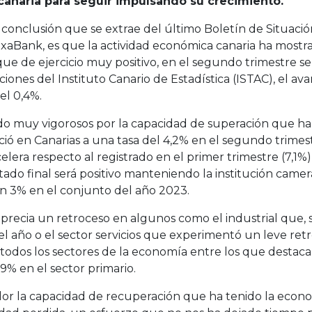
canaria para seguir impulsando su crecimiento.
a conclusión que se extrae del último Boletín de Situa
 CaixaBank, es que la actividad económica canaria ha mo
nque de ejercicio muy positivo, en el segundo trimestre s
ones del Instituto Canario de Estadística (ISTAC), el ava
el 0,4%.
do muy vigorosos por la capacidad de superación que ha
ció en Canarias a una tasa del 4,2% en el segundo trimest
lera respecto al registrado en el primer trimestre (7,1
tado final será positivo manteniendo la institución came
n 3% en el conjunto del año 2023.
 aprecia un retroceso en algunos como el industrial que
el año o el sector servicios que experimentó un leve re
todos los sectores de la economía entre los que destaca e
,9% en el sector primario.
r la capacidad de recuperación que ha tenido la economía