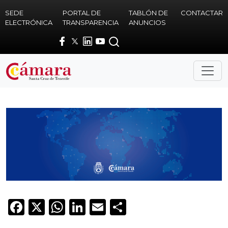
Skip to main content
SEDE
PORTAL DE
TABLÓN DE
CONTACTAR
ELECTRÓNICA
TRANSPARENCIA
ANUNCIOS
Facebook
X
WhatsApp
LinkedIn
Email
Compartir