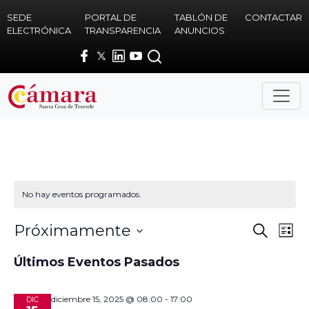
Skip to main content
SEDE
PORTAL DE
TABLÓN DE
CONTACTAR
ELECTRÓNICA
TRANSPARENCIA
ANUNCIOS
No hay eventos programados.
Na
Naveg
Próximamente
Buscar
Lista
de
de
Seleccionar
Últimos Eventos Pasados
vis
fecha.
búsqu
de
y
diciembre 15, 2025 @ 08:00
-
17:00
DIC
Ev