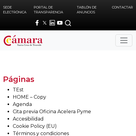
Skip to main content
SEDE
PORTAL DE
TABLÓN DE
CONTACTAR
ELECTRÓNICA
TRANSPARENCIA
ANUNCIOS
Páginas
TEst
HOME – Copy
Agenda
Cita previa Oficina Acelera Pyme
Accesibilidad
Cookie Policy (EU)
Términos y condiciones